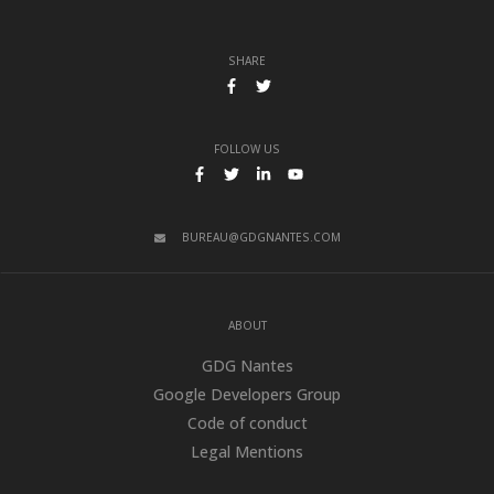
SHARE
SHARE ON FACEBOOK
SHARE ON TWITTER
FOLLOW US
FACEBOOK
TWITTER
LINKEDIN
YOUTUBE
BUREAU@GDGNANTES.COM
ABOUT
GDG Nantes
Google Developers Group
Code of conduct
Legal Mentions