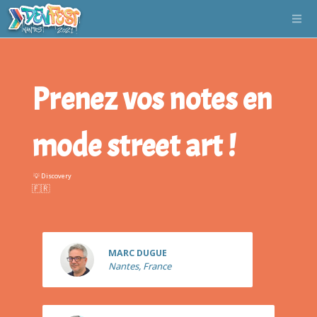
Prenez vos notes en
mode street art !
💡 Discovery
Marc
DUGUE
MARC DUGUE
Nantes, France
Pierre