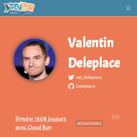
Valentin
Deleplace
val_deleplace
Deleplace
Simuler
Simuler 160K joueurs
160K
☁️ Cloud & DevOps
avec Cloud Run
joueurs
avec